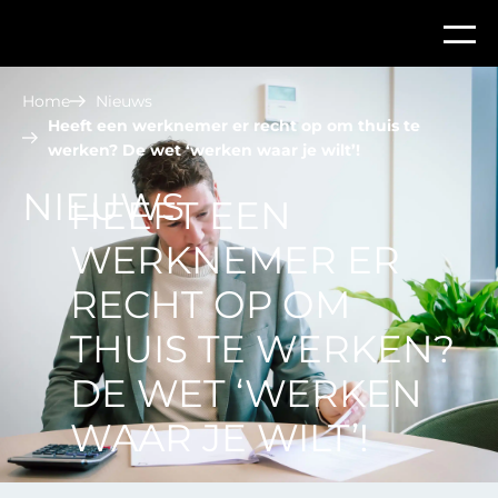
Home
Nieuws
Heeft een werknemer er recht op om thuis te
werken? De wet ‘werken waar je wilt’!
NIEUWS
HEEFT EEN
WERKNEMER ER
RECHT OP OM
THUIS TE WERKEN?
DE WET ‘WERKEN
WAAR JE WILT’!