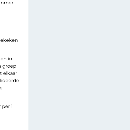
ummer
 gekeken
men in
n groep
 elkaar
lideerde
de
 per 1