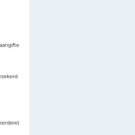
aangifte
rzekerd
eerdere)