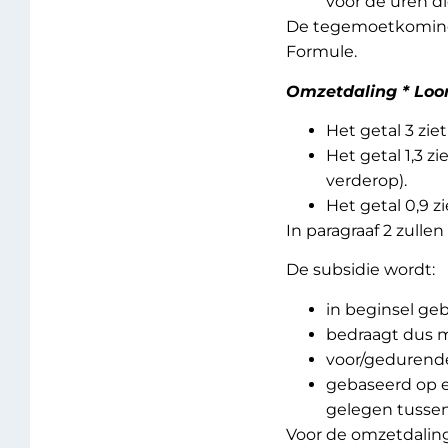
voor de uren di
De tegemoetkoming 
Formule.
Omzetdaling * Loon
Het getal 3 zi
Het getal 1,3 z
verderop).
Het getal 0,9 z
In paragraaf 2 zulle
De subsidie wordt:
in beginsel ge
bedraagt dus 
voor/gedurend
gebaseerd op 
gelegen tussen
Voor de omzetdalin