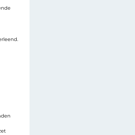
gende
erleend.
nden
zet