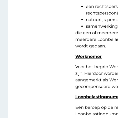
een rechtspers
rechtspersoon)
natuurlijk per
samenwerkings
die een of meerdere
meerdere Loonbela
wordt gedaan.
Werknemer
Voor het begrip We
zijn. Hierdoor worde
aangemerkt als Wer
gecompenseerd word
Loonbelastingnu
Een beroep op de re
Loonbelastingnumm