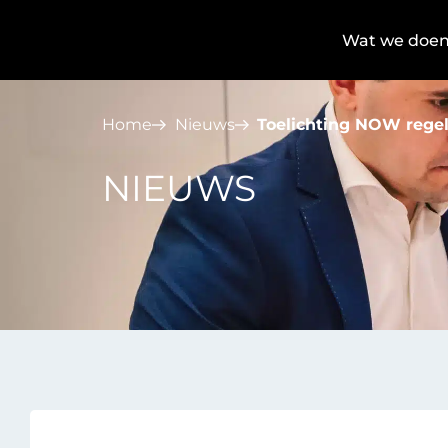
Wat we doe
Home
Nieuws
Toelichting NOW rege
NIEUWS