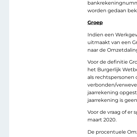
bankrekeningnumme
worden gedaan beken
Groep
Indien een Werkgev
uitmaakt van een Gr
naar de Omzetdaling
Voor de definitie G
het Burgerlijk Wetb
als rechtspersonen
verbonden/verweven 
jaarrekening opgest
jaarrekening is geen
Voor de vraag of er 
maart 2020.
De procentuele Omz