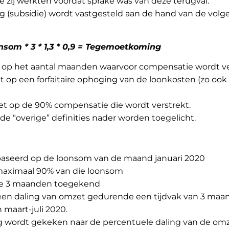
e zij werkten voordat sprake was van deze terugval.
(subsidie) wordt vastgesteld aan de hand van de vol
som * 3 * 1,3 * 0,9 = Tegemoetkoming
et op het aantal maanden waarvoor compensatie wordt v
iet op een forfaitaire ophoging van de loonkosten (zo ook
iet op de 90% compensatie die wordt verstrekt.
n de “overige” definities nader worden toegelicht.
baseerd op de loonsom van de maand januari 2020
maximaal 90% van die loonsom
e 3 maanden toegekend
een daling van omzet gedurende een tijdvak van 3 maa
 maart-juli 2020.
g wordt gekeken naar de percentuele daling van de om