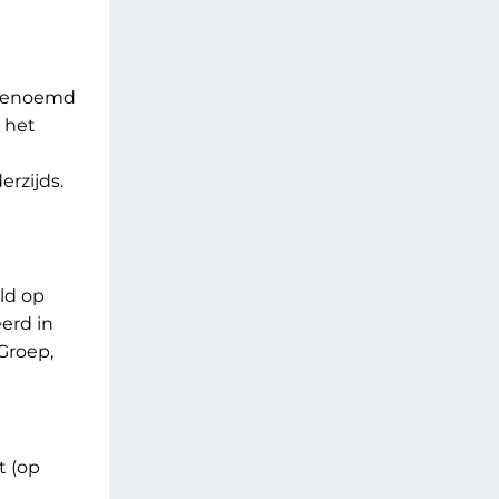
 genoemd
 het
rzijds.
ld op
erd in
 Groep,
t (op