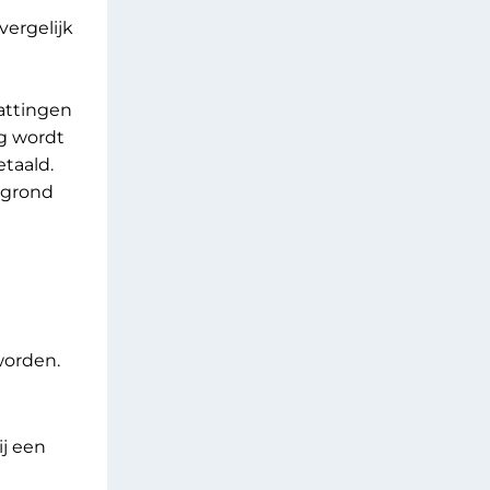
vergelijk
attingen
g wordt
taald.
 grond
worden.
ij een