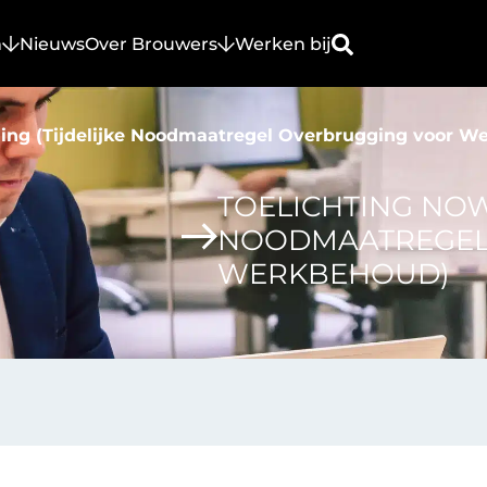
n
Nieuws
Over Brouwers
Werken bij
ling (Tijdelijke Noodmaatregel Overbrugging voor W
TOELICHTING NOW
NOODMAATREGEL
WERKBEHOUD)