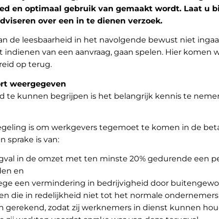
oed en optimaal gebruik van gemaakt wordt. Laat u bi
dviseren over een in te dienen verzoek.
van de leesbaarheid in het navolgende bewust niet inga
et indienen van een aanvraag, gaan spelen. Hier komen 
reid op terug.
ort weergegeven
 te kunnen begrijpen is het belangrijk kennis te neme
egeling is om werkgevers tegemoet te komen in de bet
n sprake is van:
gval in de omzet met ten minste 20% gedurende een p
den en
ge een vermindering in bedrijvigheid door buitengew
 die in redelijkheid niet tot het normale ondernemersr
 gerekend, zodat zij werknemers in dienst kunnen ho