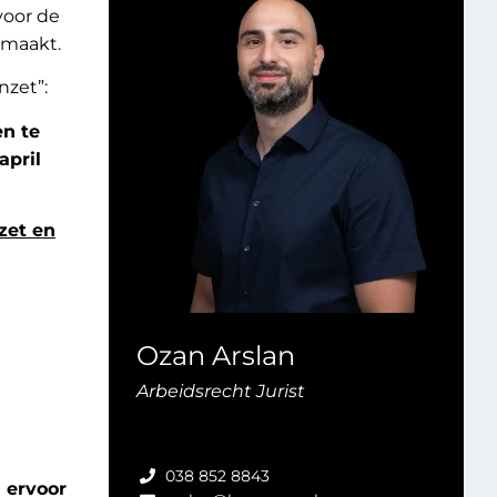
voor de
emaakt.
nzet”:
en te
april
zet en
Ozan Arslan
Arbeidsrecht Jurist
038 852 8843
 ervoor