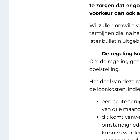
te zorgen dat er g
voorkeur dan ook a
Wij zullen omwille 
termijnen die, na h
later bulletin uitgeb
De regeling k
Om de regeling goed
doelstelling.
Het doel van deze r
de loonkosten, indie
een acute teru
van drie maan
dit komt vanwe
omstandigheden
kunnen worden