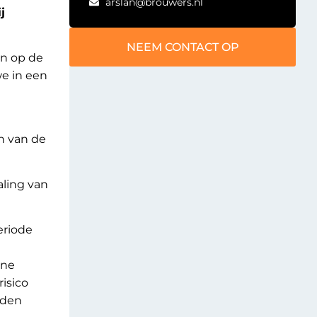
arslan@brouwers.nl
j
NEEM CONTACT OP
an op de
we in een
n van de
aling van
eriode
one
isico
uden