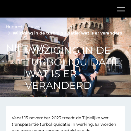
Home
Nieuws
Wijziging in de turboliquidatie: wat is er veranderd
NIEUWS
WIJZIGING IN DE
TURBOLIQUIDATIE:
WAT IS ER
VERANDERD
Vanaf 15 november 2023 treedt de Tijdelijke wet
transparantie turboliquidatie in werking. Er worden
dan meer voorwaarden gesteld aan de