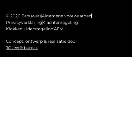
© 2026 Brouwers
Algemene voorwaarden
Privacyverklaring
Klachtenregeling
Klokkenluidersregeling
AFM
Concept, ontwerp & realisatie door
JOUW® bureau