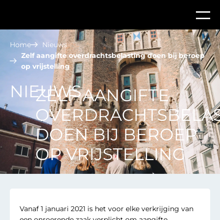
Home
Nieuws
Zelf aangifte overdrachtsbelasting doen bij beroep
op vrijstelling
NIEUWS
ZELF AANGIFTE
OVERDRACHTSBELAS
DOEN BIJ BEROEP
OP VRIJSTELLING
Vanaf 1 januari 2021 is het voor elke verkrijging van
een onroerende zaak verplicht om aangifte