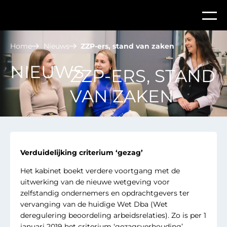
Home
Nieuws
ZZP-ers, stand van zaken
NIEUWS
ZZP-ERS, STAND
VAN ZAKEN
Verduidelijking criterium ‘gezag’
Het kabinet boekt verdere voortgang met de
uitwerking van de nieuwe wetgeving voor
zelfstandig ondernemers en opdrachtgevers ter
vervanging van de huidige Wet Dba (Wet
deregulering beoordeling arbeidsrelaties). Zo is per 1
januari 2019 het criterium ‘gezagsverhouding’