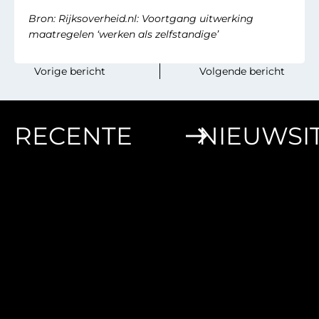
Bron: Rijksoverheid.nl: Voortgang uitwerking
maatregelen ‘werken als zelfstandige’
‎ ‎ ‎ ‎ ‎ ‎ ‎ ‎Vorige bericht
Volgende bericht‎ ‎ ‎‎ ‎ ‎‎ ‎‎ ‎ ‎
RECENTE
NIEUWSI