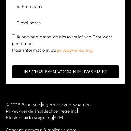
Ik ontvang graag de nieuwsbrief van Brouwers
per e-mail.
Meer informatie in de
privacyverklaring
.
INSCHRIJVEN VOOR NIEUWSBRIEF
© 2026 Brouwers
Algemene voorwaarden
Privacyverklaring
Klachtenregeling
Klokkenluidersregeling
AFM
Concept, ontwerp & realisatie door