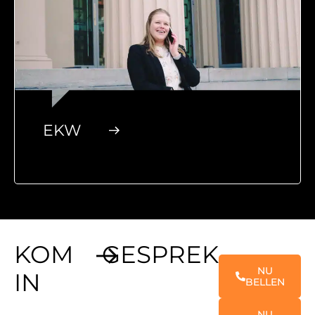
EKW
KOM
GESPREK
NU
IN
BELLEN
NU