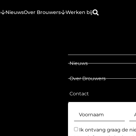
n
Nieuws
Over Brouwers
Werken bij
Nieuws
Over Brouwers
Contact
Ik ontvang graag de ni