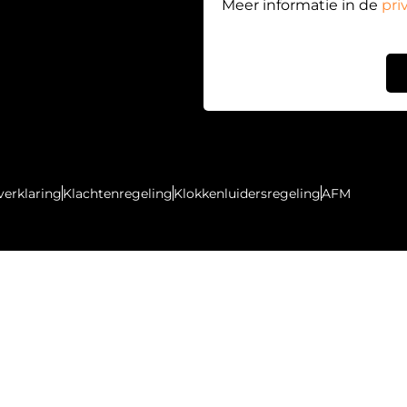
Meer informatie in de
pri
verklaring
Klachtenregeling
Klokkenluidersregeling
AFM