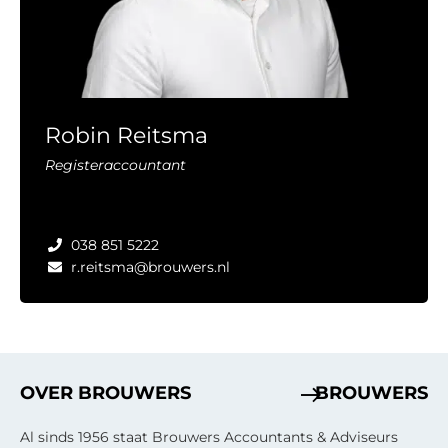
Robin Reitsma
Registeraccountant
038 851 5222
r.reitsma@brouwers.nl
OVER BROUWERS
BROUWERS
Al sinds 1956 staat Brouwers Accountants & Adviseurs