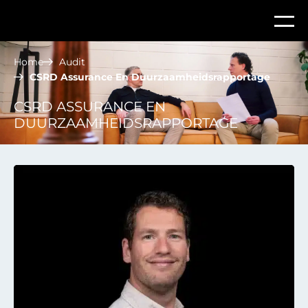
Home
Audit
CSRD Assurance En Duurzaamheidsrapportage
CSRD ASSURANCE EN
DUURZAAMHEIDSRAPPORTAGE