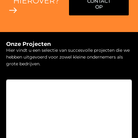
HIEROVER?
CONTACT
OP
Onze Projecten
Hier vindt u een selectie van succesvolle projecten die we
hebben uitgevoerd voor zowel kleine ondernemers als
grote bedrijven.
Accountancy
“IK VOEL ME HEEL ERG
THUIS BIJ BROUWERS.
WAT MIJ BETREFT BLIJFT
DE SAMENWERKING NOG
HEEL LANG BESTAAN. HET