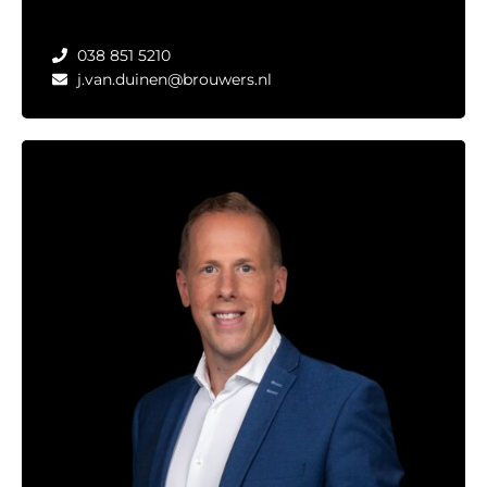
038 851 5210
j.van.duinen@brouwers.nl