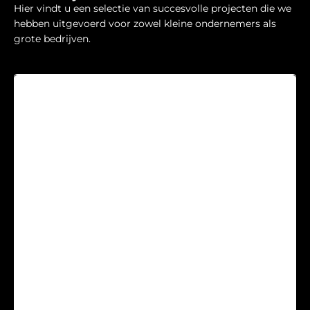
Hier vindt u een selectie van succesvolle projecten die we
hebben uitgevoerd voor zowel kleine ondernemers als
grote bedrijven.
Accountancy
HANS HORTENSIUS,
OPRICHTER EN DIRECTEUR
VAN KLUSWIJS