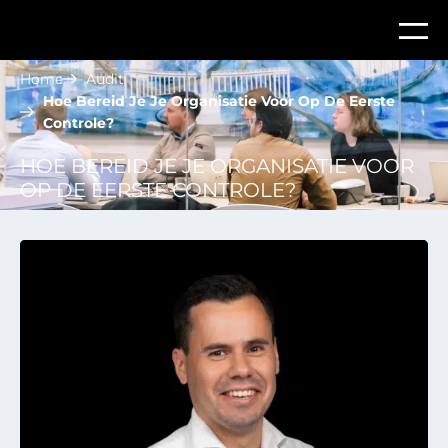
Home
Audit
Hoe Bereid Je Je Organisatie Voor Op De Eerste
Controle?
HOE BEREID JE JE ORGANISATIE VOOR
OP DE EERSTE CONTROLE?