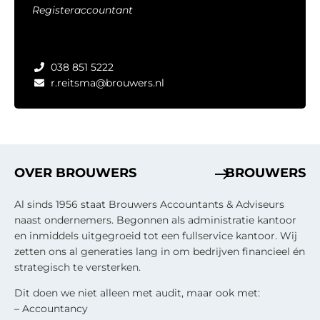
Registeraccountant
038 851 5222
r.reitsma@brouwers.nl
OVER BROUWERS
BROUWERS
Al sinds 1956 staat Brouwers Accountants & Adviseurs
naast ondernemers. Begonnen als administratie kantoor
en inmiddels uitgegroeid tot een fullservice kantoor. Wij
zetten ons al generaties lang in om bedrijven financieel én
strategisch te versterken.
Dit doen we niet alleen met audit, maar ook met:
– Accountancy