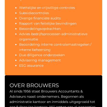
Wettelijke en vrijwillige controles
Subsidiecontroles
Overige financiële audits
Rapport van feitelijke bevindingen
Beoordelingsopdrachten
Advies bedrijfsprocessen administratieve
organisatie
Beoordeling interne controlemaatregelen /
interne beheersing
Due diligence onderzoeken
Advisering management
ESG assurance
OVER BROUWERS
Al sinds 1956 staat Brouwers Accountants &
Adviseurs naast ondernemers. Begonnen als
administratie kantoor en inmiddels uitgegroeid tot
een fullservice kantoor. Wij zetten ons al generaties