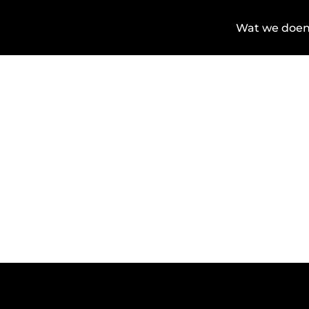
Wat we doe
Home
Diensten
Kan ik in 2026 nog be
KAN IK IN
SCHENKEN
FAQ