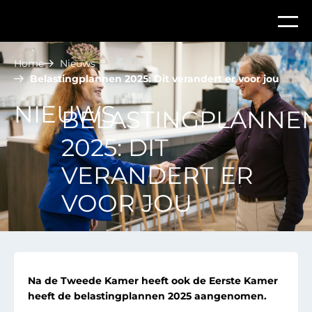
Home
Nieuws
Belastingplannen 2025: Dit verandert er voor jou
NIEUWS
BELASTINGPLANNE
2025: DIT
VERANDERT ER
VOOR JOU
Na de Tweede Kamer heeft ook de Eerste Kamer
heeft de belastingplannen 2025 aangenomen.