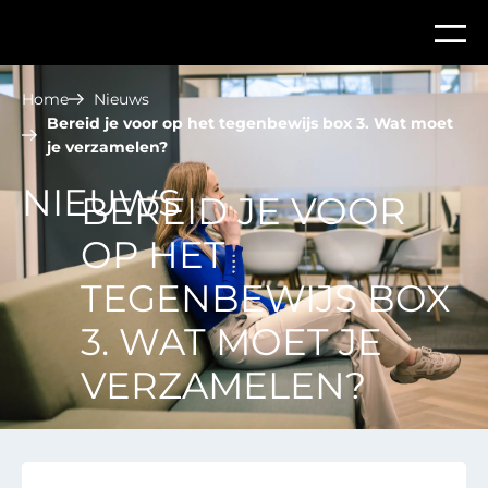
Home
Nieuws
Bereid je voor op het tegenbewijs box 3. Wat moet
je verzamelen?
NIEUWS
BEREID JE VOOR
OP HET
TEGENBEWIJS BOX
3. WAT MOET JE
VERZAMELEN?