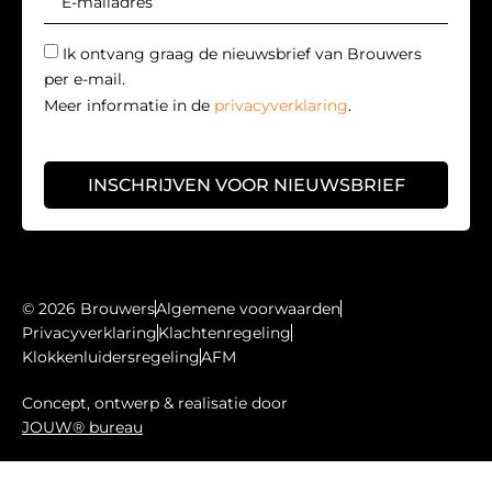
Ik ontvang graag de nieuwsbrief van Brouwers
per e-mail.
Meer informatie in de
privacyverklaring
.
INSCHRIJVEN VOOR NIEUWSBRIEF
© 2026 Brouwers
Algemene voorwaarden
Privacyverklaring
Klachtenregeling
Klokkenluidersregeling
AFM
Concept, ontwerp & realisatie door
JOUW® bureau