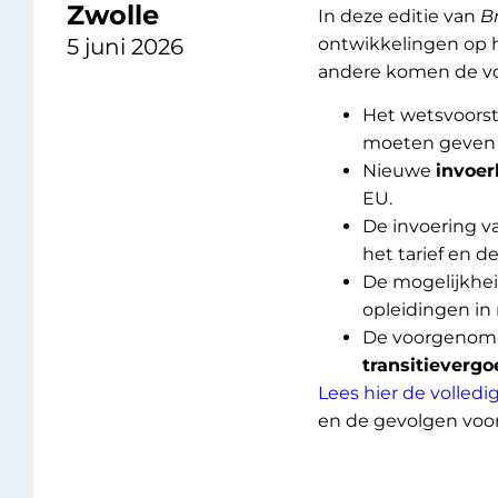
Zwolle
In deze editie van
B
5 juni 2026
ontwikkelingen op h
andere komen de v
Het wetsvoors
moeten geven i
Nieuwe
invoer
EU.
De invoering v
het tarief en 
De mogelijkhe
opleidingen in 
De voorgeno
transitieverg
Lees hier de volledi
en de gevolgen voor