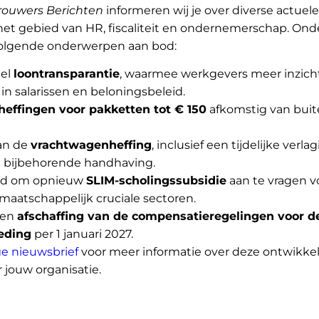
rouwers Berichten
informeren wij je over diverse actuele
et gebied van HR, fiscaliteit en ondernemerschap. Ond
olgende onderwerpen aan bod:
tel
loontransparantie
, waarmee werkgevers meer inzich
n salarissen en beloningsbeleid.
heffingen voor pakketten tot € 150
afkomstig van buit
an de
vrachtwagenheffing
, inclusief een tijdelijke verla
de bijbehorende handhaving.
id om opnieuw
SLIM-scholingssubsidie
aan te vragen v
maatschappelijk cruciale sectoren.
men
afschaffing van de compensatieregelingen voor d
oeding
per 1 januari 2027.
ge nieuwsbrief
voor meer informatie over deze ontwikke
 jouw organisatie.