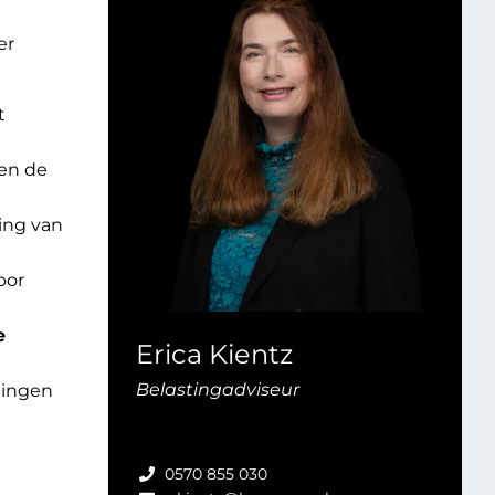
er
t
en de
ging van
oor
e
Erica Kientz
Belastingadviseur
lingen
0570 855 030