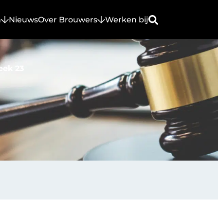
n
Nieuws
Over Brouwers
Werken bij
eek 23