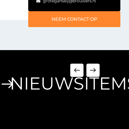
groteganseij@brouwers.nl
NEEM CONTACT OP
NIEUWSITEM