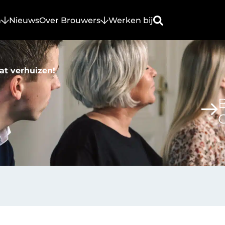
n
Nieuws
Over Brouwers
Werken bij
at verhuizen!