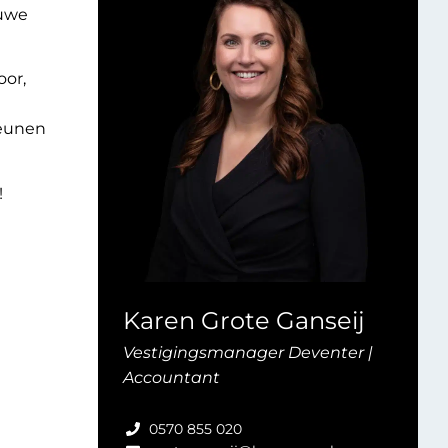
euwe
oor,
teunen
!
Karen Grote Ganseij
Vestigingsmanager Deventer |
Accountant
0570 855 020