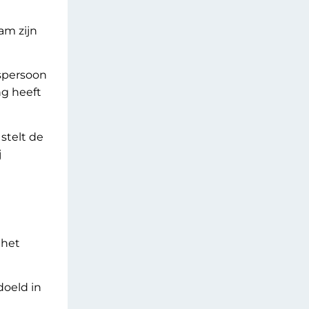
am zijn
spersoon
ng heeft
stelt de
j
 het
doeld in