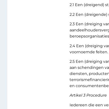
2.1 Een (dreigend) str
2.2 Een (dreigende)
2.3 Een (dreiging v
aandeelhoudersverga
beroepsorganisaties 
2.4 Een (dreiging va
voornoemde feiten.
2.5 Een (dreiging v
aan schendingen van 
diensten, producte
terrorismefinancier
en consumentenbe
Artikel 3 Procedure
Iedereen die een v