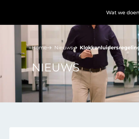
Wat we doe
Home
Nieuws
Klokkenluidersregelin
NIEUWS