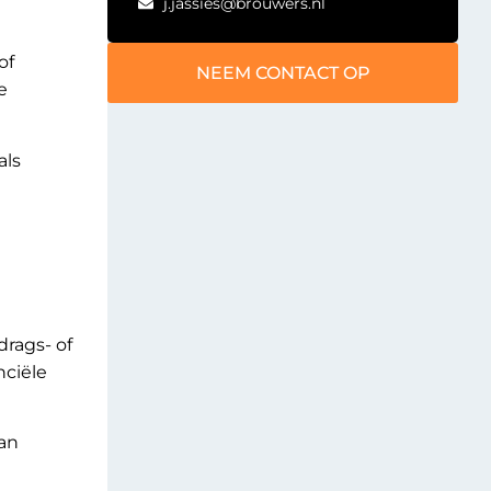
j.jassies@brouwers.nl
of
NEEM CONTACT OP
e
als
rags- of
nciële
an