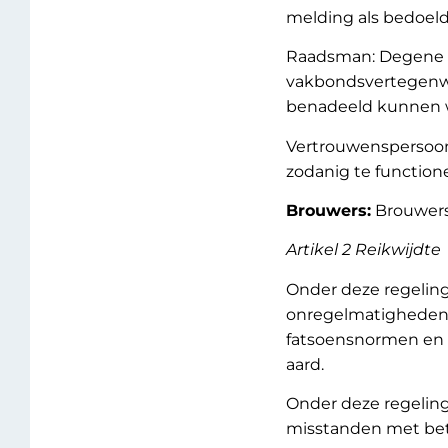
melding als bedoeld i
Raadsman: Degene d
vakbondsvertegenwo
benadeeld kunnen w
Vertrouwenspersoon
zodanig te function
Brouwers:
Brouwers 
Artikel 2 Reikwijdte
Onder deze regelin
onregelmatigheden 
fatsoensnormen en 
aard.
Onder deze regelin
misstanden met bet