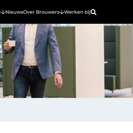
n
Nieuws
Over Brouwers
Werken bij
g