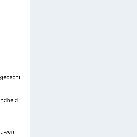
n gedacht
zondheid
rouwen