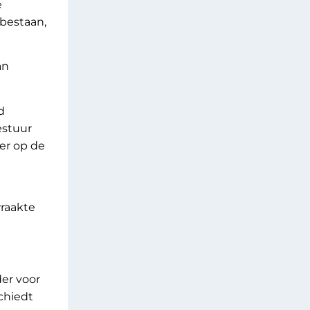
e
 bestaan,
an
d
estuur
er op de
wraakte
er voor
chiedt