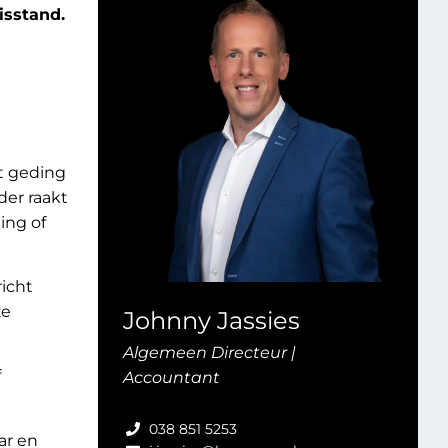
isstand.
et geding
der raakt
ing of
richt
ze
Johnny Jassies
Algemeen Directeur |
f
Accountant
038 851 5253
ar en