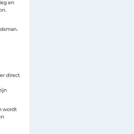
leg en
on.
aadsman.
r direct
ijn
m wordt
en