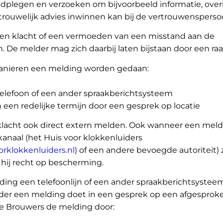
adplegen en verzoeken om bijvoorbeeld informatie, over
trouwelijk advies inwinnen kan bij de vertrouwensperso
en klacht of een vermoeden van een misstand aan de
 De melder mag zich daarbij laten bijstaan door een r
manieren een melding worden gedaan:
telefoon of een ander spraakberichtsysteem
 een redelijke termijn door een gesprek op locatie
lacht ook direct extern melden. Ook wanneer een melde
kanaal (het Huis voor klokkenluiders
orklokkenluiders.nl
) of een andere bevoegde autoriteit) z
 hij recht op bescherming.
ding een telefoonlijn of een ander spraakberichtsystee
lder een melding doet in een gesprek op een afgesprok
 de Brouwers de melding door: