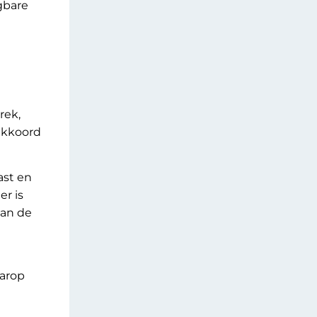
gbare
rek,
 akkoord
ast en
er is
van de
arop