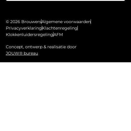
© 2026 Brouwers
Algemene voorwaarden
Privacyverklaring
Klachtenregeling
Klokkenluidersregeling
AFM
Concept, ontwerp & realisatie door
JOUW® bureau