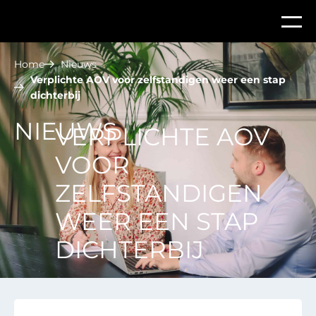
Home
Nieuws
Verplichte AOV voor zelfstandigen weer een stap
dichterbij
NIEUWS
VERPLICHTE AOV
VOOR
ZELFSTANDIGEN
WEER EEN STAP
DICHTERBIJ