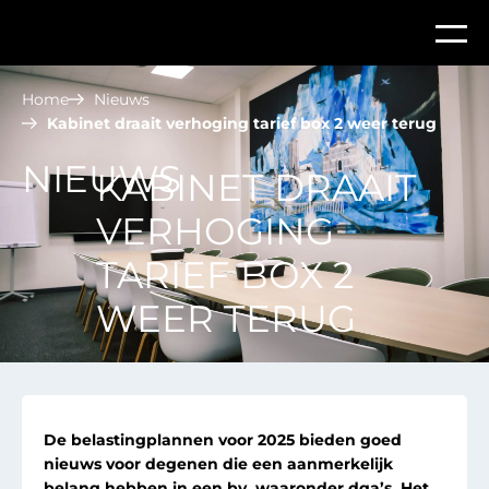
Home
Nieuws
Kabinet draait verhoging tarief box 2 weer terug
NIEUWS
KABINET DRAAIT
VERHOGING
TARIEF BOX 2
WEER TERUG
De belastingplannen voor 2025 bieden goed
nieuws voor degenen die een aanmerkelijk
belang hebben in een bv, waaronder dga
’
s. Het