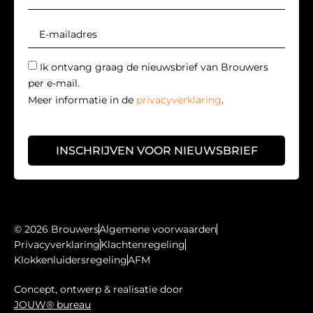
Ik ontvang graag de nieuwsbrief van Brouwers
per e-mail.
Meer informatie in de
privacyverklaring
.
INSCHRIJVEN VOOR NIEUWSBRIEF
© 2026 Brouwers
Algemene voorwaarden
Privacyverklaring
Klachtenregeling
Klokkenluidersregeling
AFM
Concept, ontwerp & realisatie door
JOUW® bureau