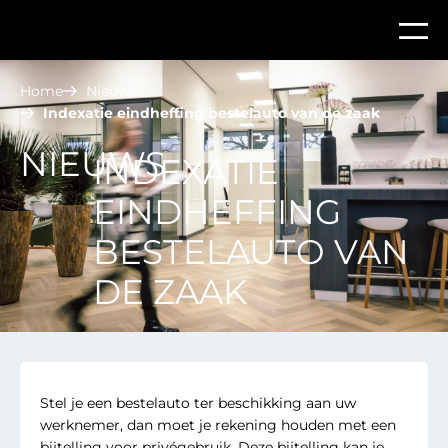
Home
Nieuws
Indexatie eindheffing bestelauto van de zaak
NIEUWS
INDEXATIE
EINDHEFFING
BESTELAUTO VAN
DE ZAAK
Stel je een bestelauto ter beschikking aan uw
werknemer, dan moet je rekening houden met een
bijtelling voor privégebruik. Deze bijtelling kan je